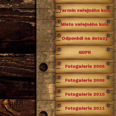
Termín veřejného kola
Místo veřejného kola
Odpovědi na dotazy
GDPR
Fotogalerie 2008
Fotogalerie 2009
Fotogalerie 2010
Fotogalerie 2011