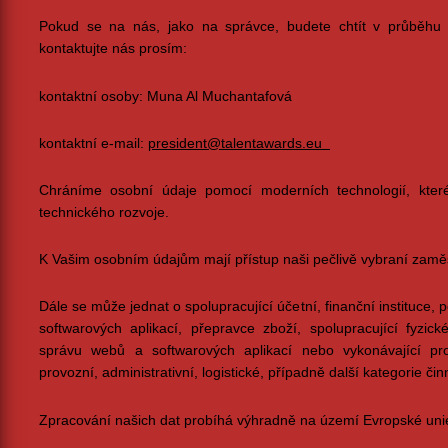
Pokud se na nás, jako na správce, budete chtít v průběhu z
kontaktujte nás prosím:
kontaktní osoby: Muna Al Muchantafová
kontaktní e-mail:
president@talentawards.eu
Chráníme osobní údaje pomocí moderních technologií, kter
technického rozvoje.
K Vašim osobním údajům mají přístup naši pečlivě vybraní zaměs
Dále se může jednat o spolupracující účetní, finanční instituce, 
softwarových aplikací, přepravce zboží, spolupracující fyzické
správu webů a softwarových aplikací nebo vykonávající pro
provozní, administrativní, logistické, případně další kategorie čin
Zpracování našich dat probíhá výhradně na území Evropské uni