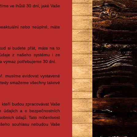
íme ve lhůtě 30 dní, jaké Vaše
eaktuální nebo neúplné, máte
ud si budete přát, máte na to
údaje z našeho systému i ze
 na výmaz potřebujeme 30 dní.
př. musíme evidovat vystavené
ě tedy smažeme všechny takové
i, kteří budou zpracovávat Vaše
ch údajích a o bezpečnostních
sobních údajů. Tato mlčenlivost
Vašeho souhlasu nebudou Vaše