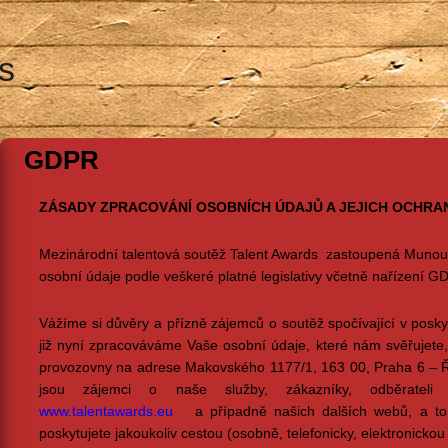
s
GDPR
ZÁSADY ZPRACOVÁNÍ OSOBNÍCH ÚDAJŮ A JEJICH OCHRA
Mezinárodní talentová soutěž Talent Awards zastoupená Munou
osobní údaje podle veškeré platné legislativy včetně nařízení G
Vážíme si důvěry a přízně zájemců o soutěž spočívající v posky
již nyní zpracováváme Vaše osobní údaje, které nám svěřujete
provozovny na adrese Makovského 1177/1, 163 00, Praha 6 – Ře
jsou zájemci o naše služby, zákazníky, odběrateli 
www.talentawards.eu
a případně našich dalších webů, a to 
poskytujete jakoukoliv cestou (osobně, telefonicky, elektronicko