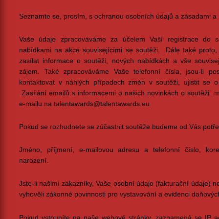
Seznamte se, prosím, s ochranou osobních údajů a zásadami a p
Vaše údaje zpracováváme za účelem Vaší registrace do so
nabídkami na akce souvisejícími se soutěži. Dále také prot
zasílat informace o soutěži, nových nabídkách a vše souvisej
zájem. Také zpracováváme Vaše telefonní čísla, jsou-li p
kontaktovat v náhlých případech změn v soutěži, ujistit se o
Zasílání emailů s informacemi o našich novinkách o soutěži m
e-mailu na talentawards@talentawards.eu
Pokud se rozhodnete se zúčastnit soutěže budeme od Vás potře
Jméno, příjmení, e-mailovou adresu a telefonní číslo, ko
narození.
Jste-li našimi zákazníky, Vaše osobní údaje (fakturační údaje)
vyhověli zákonné povinnosti pro vystavování a evidenci daňovýc
Pokud vstoupíte na naše webové stránky, zaznamená se IP 