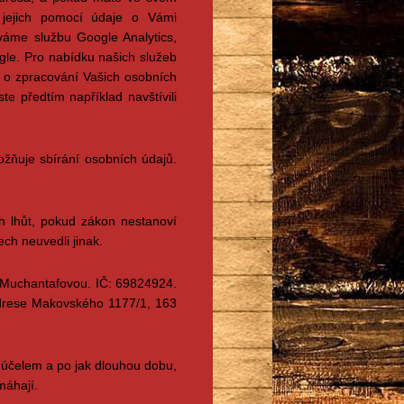
 jejich pomocí údaje o Vámi
váme službu Google Analytics,
gle. Pro nabídku našich služeb
o o zpracování Vašich osobních
 předtím například navštívili
žňuje sbírání osobních údajů.
 lhůt, pokud zákon nestanoví
ch neuvedli jinak.
 Muchantafovou. IČ: 69824924.
adrese Makovského 1177/1, 163
 účelem a po jak dlouhou dobu,
máhají.