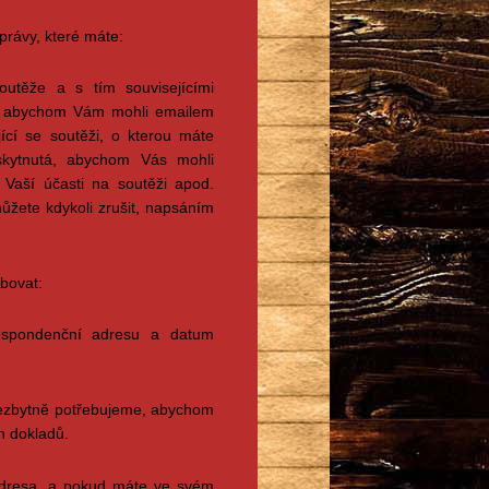
rávy, které máte:
utěže a s tím souvisejícími
o, abychom Vám mohli emailem
ící se soutěži, o kterou máte
oskytnutá, abychom Vás mohli
 Vaší účasti na soutěži apod.
ůžete kdykoli zrušit, napsáním
bovat:
respondenční adresu a datum
 nezbytně potřebujeme, abychom
h dokladů.
adresa, a pokud máte ve svém