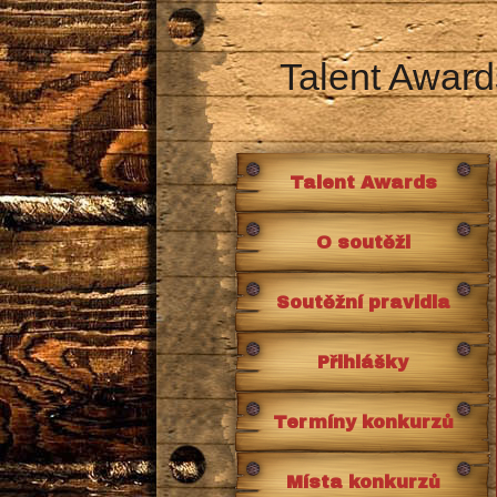
Talent Award
Talent Awards
O soutěži
Soutěžní pravidla
Přihlášky
Termíny konkurzů
Místa konkurzů