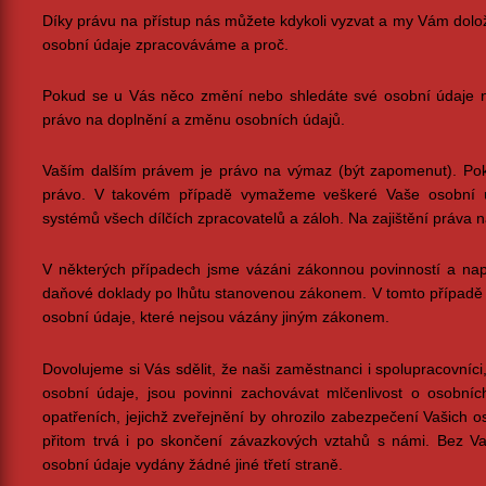
Díky právu na přístup nás můžete kdykoli vyzvat a my Vám dolož
osobní údaje zpracováváme a proč.
Pokud se u Vás něco změní nebo shledáte své osobní údaje n
právo na doplnění a změnu osobních údajů.
Vaším dalším právem je právo na výmaz (být zapomenut). Pok
právo. V takovém případě vymažeme veškeré Vaše osobní 
systémů všech dílčích zpracovatelů a záloh. Na zajištění práva
V některých případech jsme vázáni zákonnou povinností a na
daňové doklady po lhůtu stanovenou zákonem. V tomto případ
osobní údaje, které nejsou vázány jiným zákonem.
Dovolujeme si Vás sdělit, že naši zaměstnanci i spolupracovníc
osobní údaje, jsou povinni zachovávat mlčenlivost o osobní
opatřeních, jejichž zveřejnění by ohrozilo zabezpečení Vašich o
přitom trvá i po skončení závazkových vztahů s námi. Bez 
osobní údaje vydány žádné jiné třetí straně.