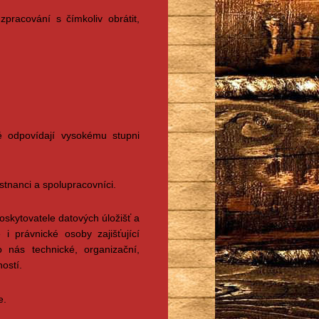
pracování s čímkoliv obrátit,
é odpovídají vysokému stupni
tnanci a spolupracovníci.
poskytovatele datových úložišť a
 i právnické osoby zajišťující
 nás technické, organizační,
ností.
e.