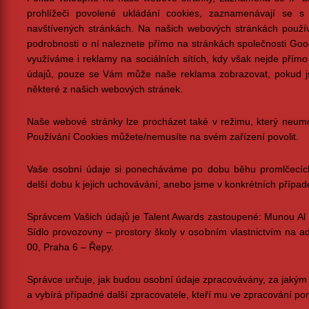
prohlížeči povolené ukládání cookies, zaznamenávají se s
navštívených stránkách. Na našich webových stránkách použí
podrobnosti o ní naleznete přímo na stránkách společnosti Goo
využíváme i reklamy na sociálních sítích, kdy však nejde přím
údajů, pouze se Vám může naše reklama zobrazovat, pokud jste
některé z našich webových stránek.
Naše webové stránky lze procházet také v režimu, který neumo
Používání Cookies můžete/nemusíte na svém zařízení povolit.
Vaše osobní údaje si ponecháváme po dobu běhu promlčecích
delší dobu k jejich uchovávání, anebo jsme v konkrétních případe
Správcem Vašich údajů je Talent Awards zastoupené: Munou Al
Sídlo provozovny – prostory školy v osobním vlastnictvím na 
00, Praha 6 – Řepy.
Správce určuje, jak budou osobní údaje zpracovávány, za jakým
a vybírá případné další zpracovatele, kteří mu ve zpracování po