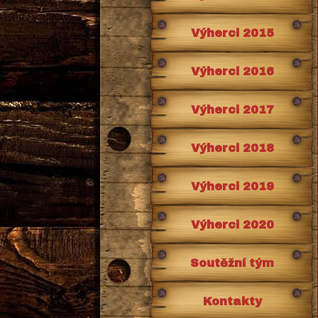
Výherci 2015
Výherci 2016
Výherci 2017
Výherci 2018
Výherci 2019
Výherci 2020
Soutěžní tým
Kontakty