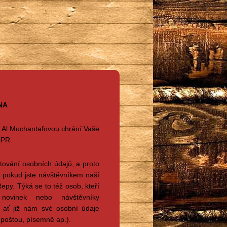
NA
 Al Muchantafovou chrání Vaše
DPR.
tování osobních údajů, a proto
, pokud jste návštěvníkem naší
py. Týká se to též osob, kteří
novinek nebo návštěvníky
ať již nám své osobní údaje
u poštou, písemně ap.).